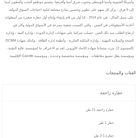
وأمريكا الجنوبية وآسيا الوسطى وجنوب شرق آسيا وأفريقيا. ينقسم موظفو البحث والتطوير لدينا
إلى 9 فرق ، يركز كل منهم على تطوير وتحسين نماذج مختلفة لتلبية احتياجات السوق الدولية.
على سبيل المثال ، في عام 2014 ، كنا أول من قام بإنشاء وإنتاج أول حفارة صغيرة من أسطوانة
أحادية الأسطوانات في الصين ، والتي اكتسبت شعبية بسرعة في الأسواق الدولية وكان في
ارتفاع الطلب منذ ذلك الحين. حصلت شركتنا على شهادات لإدارة الجودة ، وإدارة البيئة ، وإدارة
الصحة والسلامة المهنية ، وإدارة الملكية الفكرية ، وأنظمة إدارة الطاقة ، وكذلك شهادة DCMM
(المستوى 2). مرت منتجاتنا شهادة الاتحاد الأوروبي. لقد تم الاعتراف بنا كمؤسسة عالية التقنية ،
ومؤسسة بطل تصنيع مقاطعات ، ومؤسسة متخصصة وجديدة ، ومؤسسة Gazelle الإقليمية.
الفئات والمنتجات
حفارة زاحفة
حفارة زاحفة 21 طن
حفار 1 طن
حفارة 1-2 طن