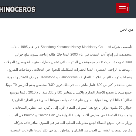
من نحن
تأسست شركة Shandong Kenstone Heavy Machinery Co. ، Ltd. في عام 1995 ، بدأت
متخصصة في إنتاج آلات التنقيب في عام 2003. لدينا حاليًا طاقة إنتاجية سنوية تبلغ حوالي
20.000 وحدة ، حيث تقدم مجموعة من المنتجات التي تشمل حفارات متوسطة وصغيرة العجلات
، ومحفات الزاحف الصغيرة ، لدينا الحفارات المتكاملة للتجول في العجلات ، وشاحنات التفريغ ،
وعمليات توجيه التزلج. علاماتنا التجارية ، Rhinoceros ، و Kenstone ، مرادف للابتكار والجودة.
نحن نستخدم أكثر من 600 عامل ماهر ، بما في ذلك فريق R&D مخصص يضم أكثر من 70 مهنيًا.
جميع منتجاتنا تخضع للاختبار الصارم والامتثال لمعايير ISO و CE. منذ عام 2010 ، قمنا بتوسيع
نطاق أعمالنا التجارية الدولية. بحلول عام 2023 ، بلغت مبيعاتنا السنوية في التجارة الخارجية
حوالي 70 مليون دولار. يرجع هذا النمو في المقام الأول إلى تركيزنا على تطوير المنتجات ،
والمشاركة المتسقة في معارض آلات الهندسة الدولية مثل Canton Fair و Bauma في ألمانيا ،
وزيارات في الموقع للعملاء لجمع معلومات الطلب المباشر في السوق. سافر قادة شركاتنا
وفريق المبيعات الفنية إلى العديد من البلدان والمناطق ، بما في ذلك أوروبا والولايات المتحدة