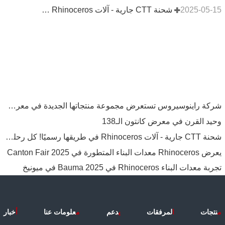
2025-05-15
شحنة CTT جارية - آلات Rhinoceros في طريقها رسميًا! كل رحلة تُعدّ دليلاً على الجودة والثقة العالمية. ما الطراز الذي تتشوق لرؤيته في موسكو؟ #CTT2025 #GlobalMachinery #Rhinoceros
شركة راينوسيروس تستعرض مجموعة منتجاتها الجديدة في معرض كونيكسبو - لاس فيغاس
وحيد القرن في معرض كانتون الـ138
شحنة CTT جارية - آلات Rhinoceros في طريقها رسميًا! كل رحلة تُعدّ دليلاً على الجودة والثقة العالمية. ما الطراز الذي تتشوق لرؤيته في موسكو؟ #CTT2025 #GlobalMachinery #Rhinoceros
يعرض Rhinoceros معدات البناء المتطورة في Canton Fair 2025
تجربة معدات البناء Rhinoceros في Bauma 2025 في ميونيخ
م
نتجات
ا
لمرفقات
ي
دعم
م
علومات عنا
أ
خبار