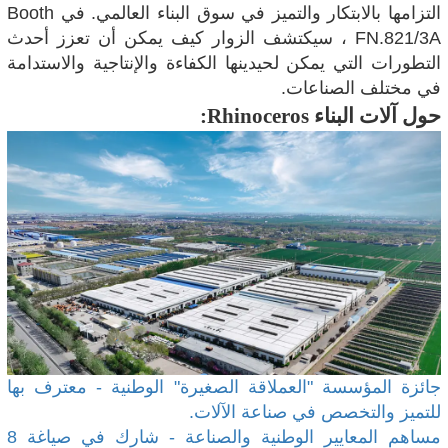
التزامها بالابتكار والتميز في سوق البناء العالمي. في Booth
FN.821/3A ، سيكتشف الزوار كيف يمكن أن تعزز أحدث
التطورات التي يمكن لحيدينها الكفاءة والإنتاجية والاستدامة
في مختلف الصناعات.
حول آلات البناء Rhinoceros:
جائزة المؤسسة "العملاقة الصغيرة" الوطنية - معترف بها
للتميز والتخصص في صناعة الآلات.
مساهم المعايير الوطنية والصناعة - شارك في صياغة 8